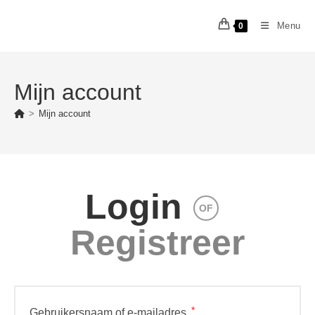
Ga
naar
Menu
0
inhoud
Mijn account
>
Mijn account
Login
OF
Registreer
*
Vereist
Gebruikersnaam of e-mailadres