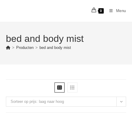
Ga
naar
Menu
0
inhoud
bed and body mist
>
Producten
>
bed and body mist
Sorteer op prijs: laag naar hoog