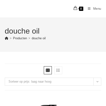
Ga
naar
Menu
0
inhoud
douche oil
>
Producten
>
douche oil
Sorteer op prijs: laag naar hoog