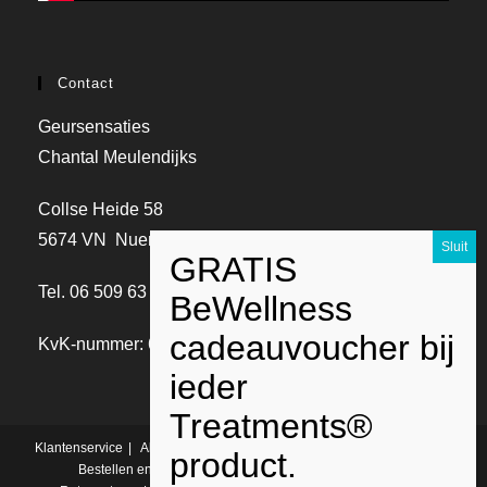
Contact
Geursensaties
Chantal Meulendijks
Collse Heide 58
5674 VN Nuenen
Tel. 06 509 63 630
KvK-nummer: 67094082
Klantenservice
Algemene voorwaarden
AVG Privacy Wetgeving
Bestellen en betalen
Betaalmethodes
Verzenden