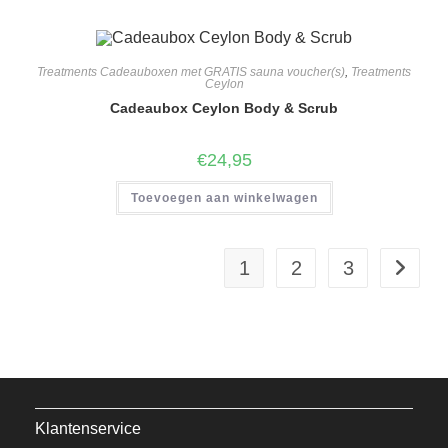
Treatments Cadeauboxen met GRATIS sauna voucher(s)
,
Treatments
Ceylon
Cadeaubox Ceylon Body & Scrub
€
24,95
Toevoegen aan winkelwagen
1
2
3
Klantenservice