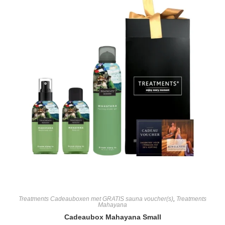
Treatments Cadeauboxen met GRATIS sauna voucher(s)
,
Treatments
Mahayana
Cadeaubox Mahayana Small