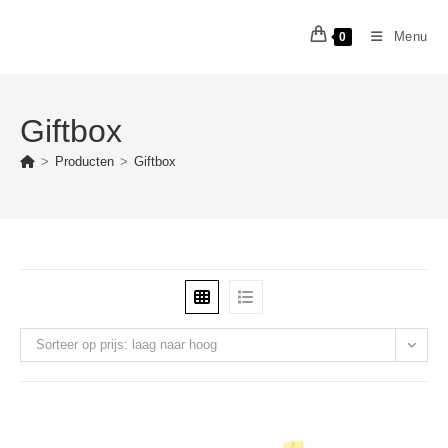
Ga
naar
Menu
0
inhoud
Giftbox
>
Producten
>
Giftbox
Sorteer op prijs: laag naar hoog