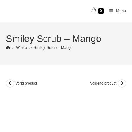
Ga
naar
Menu
0
inhoud
Smiley Scrub – Mango
>
Winkel
>
Smiley Scrub – Mango
Vorig product
Volgend product