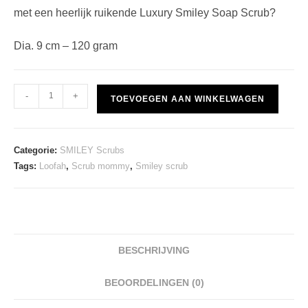
met een heerlijk ruikende Luxury Smiley Soap Scrub?
Dia. 9 cm – 120 gram
Smiley
-
+
TOEVOEGEN AAN WINKELWAGEN
Scrub
-
Mango
Categorie:
SMILEY Scrubs
aantal
Tags:
Loofah
,
Scrub mommy
,
Smiley scrub
BESCHRIJVING
BEOORDELINGEN (0)