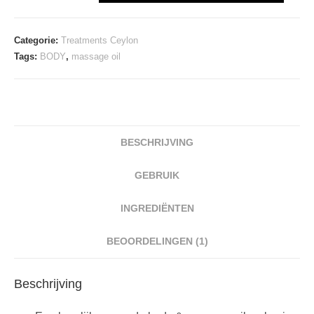
BODY
&
Categorie:
Treatments Ceylon
MASSAGE
Tags:
BODY
,
massage oil
OIL
aantal
BESCHRIJVING
GEBRUIK
INGREDIËNTEN
BEOORDELINGEN (1)
Beschrijving