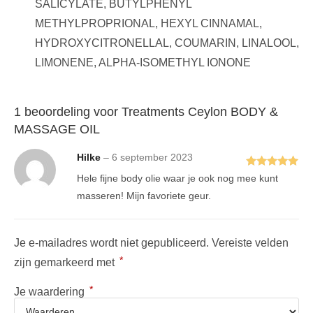
SALICYLATE, BUTYLPHENYL
METHYLPROPRIONAL, HEXYL CINNAMAL,
HYDROXYCITRONELLAL, COUMARIN, LINALOOL,
LIMONENE, ALPHA-ISOMETHYL IONONE
1 beoordeling voor
Treatments Ceylon BODY &
MASSAGE OIL
Hilke
–
6 september 2023
Gewaardeerd
Hele fijne body olie waar je ook nog mee kunt
5
uit 5
masseren! Mijn favoriete geur.
Je e-mailadres wordt niet gepubliceerd.
Vereiste velden
*
zijn gemarkeerd met
*
Je waardering