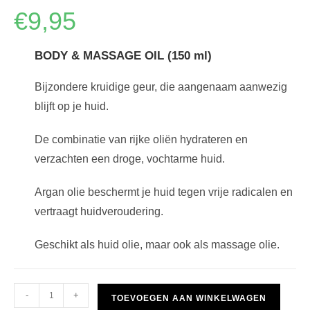
Gewaardeerd
1
€
9,95
5.00
op 5
gebaseerd
op
klantbeoorde
BODY & MASSAGE OIL (150 ml)
ling
Bijzondere kruidige geur, die aangenaam aanwezig
blijft op je huid.
De combinatie van rijke oliën hydrateren en
verzachten een droge, vochtarme huid.
Argan olie beschermt je huid tegen vrije radicalen en
vertraagt huidveroudering.
Geschikt als huid olie, maar ook als massage olie.
Treatments
-
+
TOEVOEGEN AAN WINKELWAGEN
Ceylon