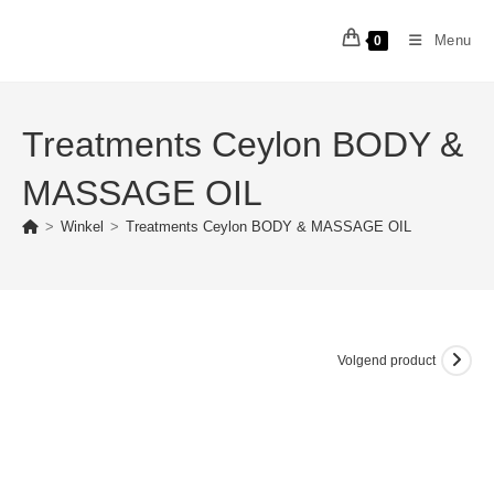
Ga
naar
Menu
0
inhoud
Treatments Ceylon BODY &
MASSAGE OIL
>
Winkel
>
Treatments Ceylon BODY & MASSAGE OIL
Volgend product