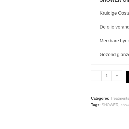
SHOWER OIL
Kruidige Oost
De olie verand
Merkbare hydra
Gezond glanz
Treatments
-
+
Ceylon
SHOWER
OIL
Categorie:
Treatments
aantal
Tags:
SHOWER
,
show