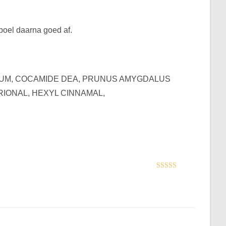
poel daarna goed af.
RFUM, COCAMIDE DEA, PRUNUS AMYGDALUS
RIONAL, HEXYL CINNAMAL,
Gewaardeerd
5
uit 5