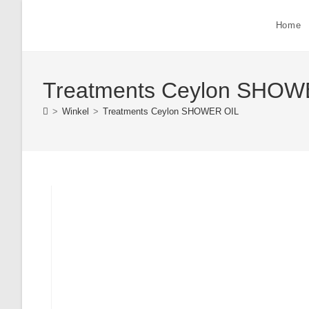
Ga
naar
Home
inhoud
Treatments Ceylon SHOW
>
Winkel
>
Treatments Ceylon SHOWER OIL