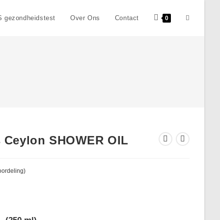
Toggle
 gezondheidstest
Over Ons
Contact
0
site
zoeken
s Ceylon SHOWER OIL
ordeling)