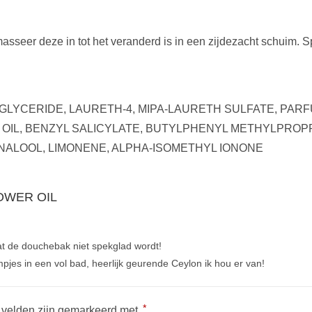
asseer deze in tot het veranderd is in een zijdezacht schuim. S
IGLYCERIDE, LAURETH-4, MIPA-LAURETH SULFATE, PA
L OIL, BENZYL SALICYLATE, BUTYLPHENYL METHYLPROP
NALOOL, LIMONENE, ALPHA-ISOMETHYL IONONE
HOWER OIL
dat de douchebak niet spekglad wordt!
jes in een vol bad, heerlijk geurende Ceylon ik hou er van!
*
e velden zijn gemarkeerd met