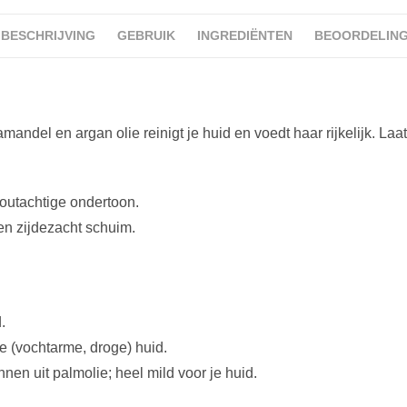
BESCHRIJVING
GEBRUIK
INGREDIËNTEN
BEOORDELINGE
andel en argan olie reinigt je huid en voedt haar rijkelijk. Laa
outachtige ondertoon.
en zijdezacht schuim.
.
de (vochtarme, droge) huid.
en uit palmolie; heel mild voor je huid.