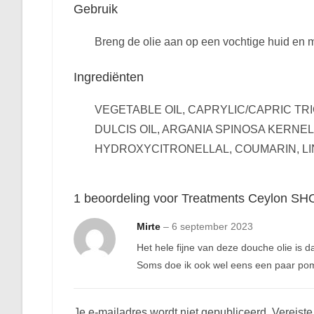
Gebruik
Breng de olie aan op een vochtige huid en m
Ingrediënten
VEGETABLE OIL, CAPRYLIC/CAPRIC TR
DULCIS OIL, ARGANIA SPINOSA KERNE
HYDROXYCITRONELLAL, COUMARIN, LI
1 beoordeling voor
Treatments Ceylon S
Mirte
–
6 september 2023
Het hele fijne van deze douche olie is 
Soms doe ik ook wel eens een paar pomp
Je e-mailadres wordt niet gepubliceerd.
Vereist