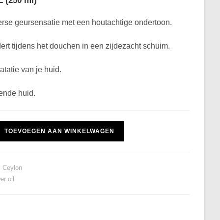
 (250 ml)
erse geursensatie met een houtachtige ondertoon.
ert tijdens het douchen in een zijdezacht schuim.
tatie van je huid.
ende huid.
TOEVOEGEN AAN WINKELWAGEN
 Ceylon
er oil