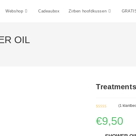
Webshop
Cadeaubox
Zirben hoofdkussen
GRATIS
ER OIL
Treatment
(
1
klantbeo
Gewaardeerd
1
€
9,50
5.00
op 5
gebaseerd op
klantbeoorde
ling