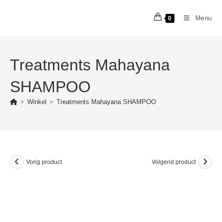
Ga
naar
Menu
0
inhoud
Treatments Mahayana
SHAMPOO
>
Winkel
>
Treatments Mahayana SHAMPOO
Vorig product
Volgend product