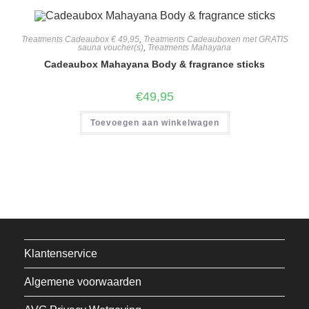
Treatments Cadeaubox € 49,95
,
Treatments Cadeauboxen met GRATIS
sauna voucher(s)
,
Treatments Mahayana
Cadeaubox Mahayana Body & fragrance sticks
€
49,95
Toevoegen aan winkelwagen
Klantenservice
Algemene voorwaarden