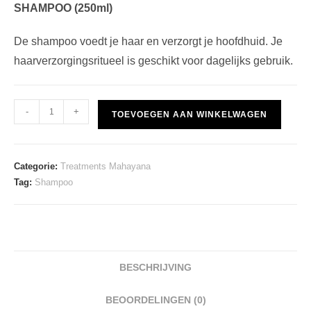
SHAMPOO (250ml)
De shampoo voedt je haar en verzorgt je hoofdhuid. Je
haarverzorgingsritueel is geschikt voor dagelijks gebruik.
Treatments
-
+
TOEVOEGEN AAN WINKELWAGEN
Mahayana
SHAMPOO
aantal
Categorie:
Treatments Mahayana
Tag:
Shampoo
BESCHRIJVING
BEOORDELINGEN (0)