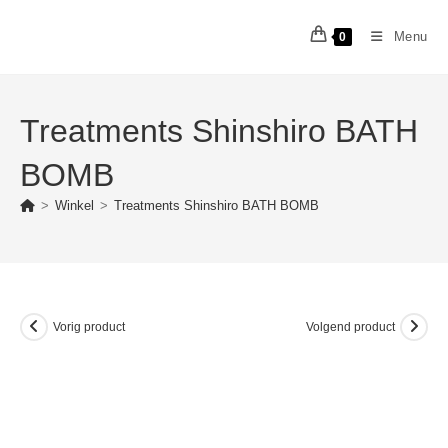
Ga
naar
Menu
0
inhoud
Treatments Shinshiro BATH
BOMB
>
Winkel
>
Treatments Shinshiro BATH BOMB
Vorig product
Volgend product