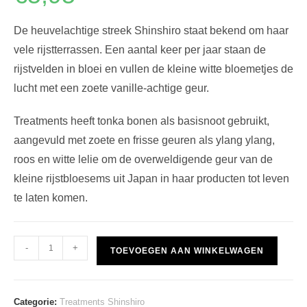
De heuvelachtige streek Shinshiro staat bekend om haar
vele rijstterrassen. Een aantal keer per jaar staan de
rijstvelden in bloei en vullen de kleine witte bloemetjes de
lucht met een zoete vanille-achtige geur.
Treatments heeft tonka bonen als basisnoot gebruikt,
aangevuld met zoete en frisse geuren als ylang ylang,
roos en witte lelie om de overweldigende geur van de
kleine rijstbloesems uit Japan in haar producten tot leven
te laten komen.
Treatments
-
+
TOEVOEGEN AAN WINKELWAGEN
Shinshiro
BATH
BOMB
Categorie:
Treatments Shinshiro