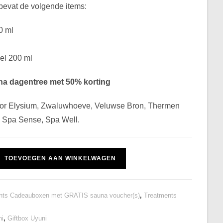
evat de volgende items:
0 ml
el 200 ml
una dagentree met 50% korting
or Elysium, Zwaluwhoeve, Veluwse Bron, Thermen
, Spa Sense, Spa Well.
TOEVOEGEN AAN WINKELWAGEN
nts Cadeauboxen met GRATIS sauna voucher(s)
,
Treatments
ni
,
Giftbox Uyuni