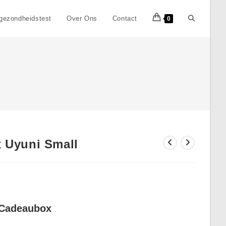
Toggle
gezondheidstest
Over Ons
Contact
0
site
zoeken
 Uyuni Small
 Cadeaubox