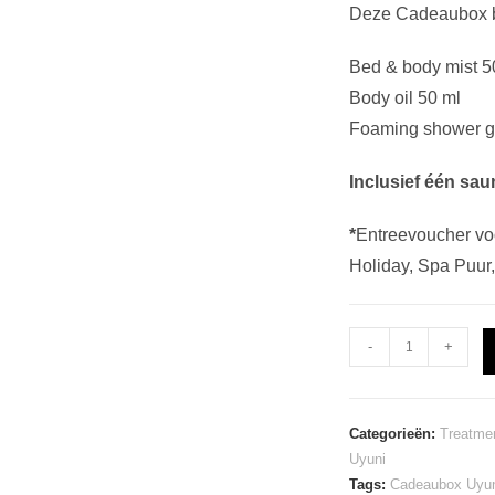
Deze Cadeaubox b
Bed & body mist 5
Body oil 50 ml
Foaming shower g
Inclusief één sa
*
Entreevoucher vo
Holiday, Spa Puur
Cadeaubox
-
+
Uyuni
Small
aantal
Categorieën:
Treatme
Uyuni
Tags:
Cadeaubox Uyu