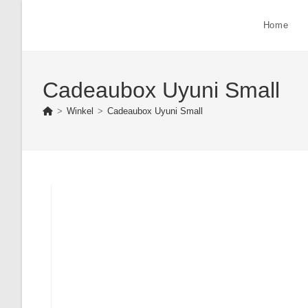
Ga
naar
Home
inhoud
Cadeaubox Uyuni Small
>
Winkel
>
Cadeaubox Uyuni Small