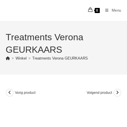
Ga
naar
Menu
0
inhoud
Treatments Verona
GEURKAARS
>
Winkel
>
Treatments Verona GEURKAARS
Vorig product
Volgend product