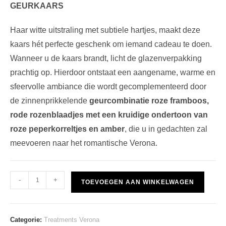
GEURKAARS
Haar witte uitstraling met subtiele hartjes, maakt deze
kaars hét perfecte geschenk om iemand cadeau te doen.
Wanneer u de kaars brandt, licht de glazenverpakking
prachtig op. Hierdoor ontstaat een aangename, warme en
sfeervolle ambiance die wordt gecomplementeerd door
de zinnenprikkelende
geurcombinatie roze framboos,
rode rozenblaadjes met een kruidige ondertoon van
roze peperkorreltjes en amber
, die u in gedachten zal
meevoeren naar het romantische Verona.
Treatments
-
+
TOEVOEGEN AAN WINKELWAGEN
Verona
GEURKAARS
aantal
Categorie:
Treatments Verona