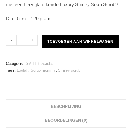
met een heerlijk ruikende Luxury Smiley Soap Scrub?
Dia. 9 cm – 120 gram
Smiley
-
+
TOEVOEGEN AAN WINKELWAGEN
Scrub
-
Kauwgom
Categorie:
SMILEY Scrubs
aantal
Tags:
Loofah
,
Scrub mommy
,
Smiley scrub
BESCHRIJVING
BEOORDELINGEN (0)