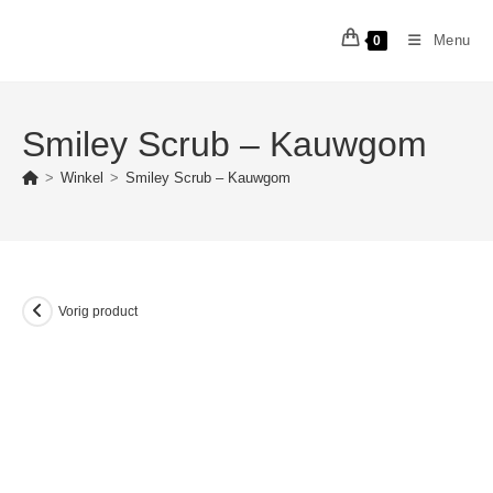
Ga
naar
Menu
0
inhoud
Smiley Scrub – Kauwgom
>
Winkel
>
Smiley Scrub – Kauwgom
Vorig product