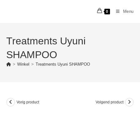
Ga
naar
Menu
0
inhoud
Treatments Uyuni
SHAMPOO
>
Winkel
>
Treatments Uyuni SHAMPOO
Vorig product
Volgend product