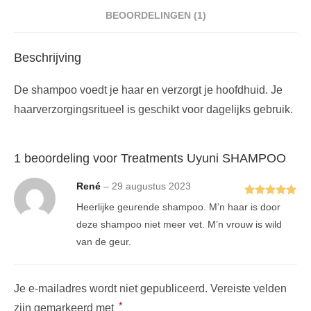
BEOORDELINGEN (1)
Beschrijving
De shampoo voedt je haar en verzorgt je hoofdhuid. Je
haarverzorgingsritueel is geschikt voor dagelijks gebruik.
1 beoordeling voor
Treatments Uyuni SHAMPOO
René
–
29 augustus 2023
Gewaardeerd
Heerlijke geurende shampoo. M’n haar is door
5
uit 5
deze shampoo niet meer vet. M’n vrouw is wild
van de geur.
Je e-mailadres wordt niet gepubliceerd.
Vereiste velden
*
zijn gemarkeerd met