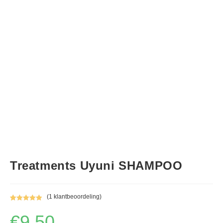
Treatments Uyuni SHAMPOO
(
1
klantbeoordeling)
Gewaardeerd
1
€
9,50
5.00
op 5