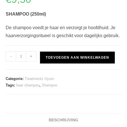
gebaseerd
op
klant
waardering
SHAMPOO (250ml)
De shampoo voedt je haar en verzorgt je hoofdhuid. Je
haarverzorgingsritueel is geschikt voor dagelijks gebruik.
Treatments
-
+
TOEVOEGEN AAN WINKELWAGEN
Uyuni
SHAMPOO
aantal
Categorie:
Treatments Uyuni
Tags:
haar shampoo
,
Shampoo
BESCHRIJVING